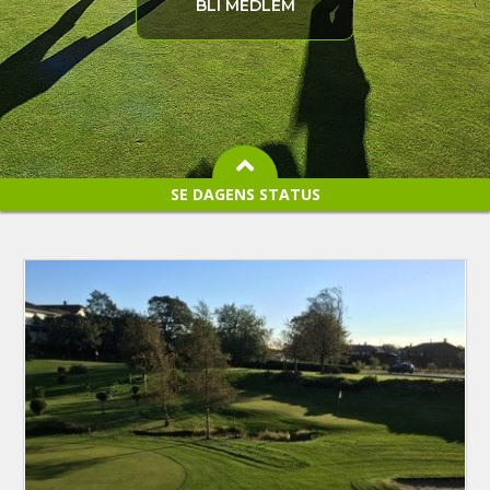
BLI MEDLEM
SE
DAGENS STATUS
STATUS - KJEKSTAD GOLFKLUBB
18-hullsbanen:
ÅPEN
9-hullsbanen:
ÅPEN
Simulatorsenter:
ÅPEN
i
Booking leksjoner:
ÅPEN
Booking instruksjon:
ÅPEN
Proshop/kafé:
ÅPEN
i
Administrasjon/kontor:
ÅPEN
i
Driving range:
ÅPEN