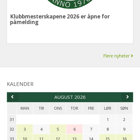
Klubbmesterskapene 2026 er åpne for
påmelding
Flere nyheter
KALENDER
AUGUST 2026
MAN
TIR
ONS
TOR
FRE
LØR
SØN
31
1
2
32
3
4
5
6
7
8
9
33
10
11
12
13
14
15
16