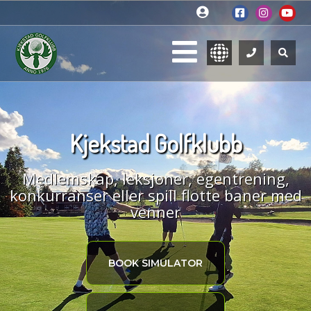
Kjekstad Golfklubb
Medlemskap, leksjoner, egentrening,
konkurranser eller spill flotte baner med
venner
BOOK SIMULATOR