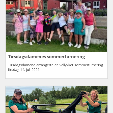
VÆRUTSIKTER
09:00
13:00
17:00
21:00
18°
20°
18°
16°
Tirsdagsdamenes sommerturnering
5 m/s
5 m/s
3 m/s
3 m/s
Tirsdagsdamene arrangerte en vellykket sommerturnering
0 mm
0 mm
0 mm
0 mm
tirsdag 14. juli 2026.
Se mer hos yr.no