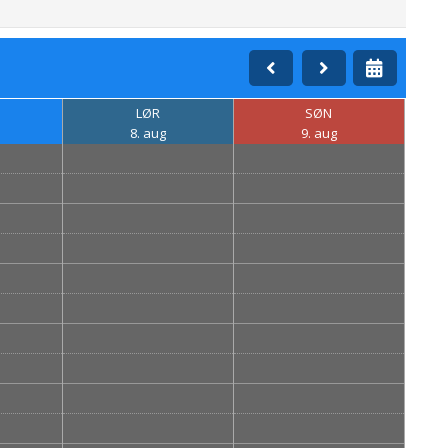
LØR
SØN
8. aug
9. aug