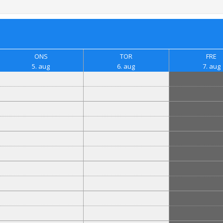
ONS
TOR
FRE
5. aug
6. aug
7. aug