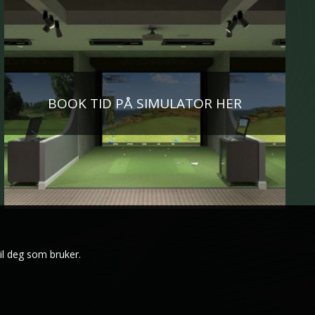
BOOK TID PÅ SIMULATOR HER
il deg som bruker.