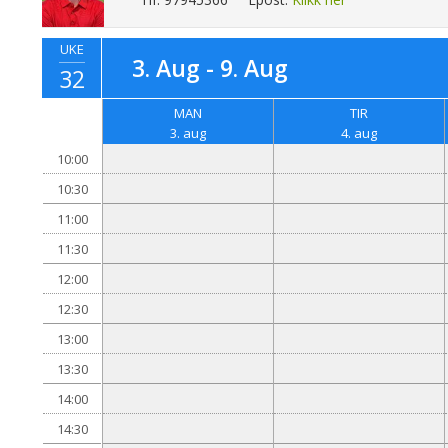
UKE
3. Aug - 9. Aug
32
MAN
TIR
3. aug
4. aug
10:00
10:30
11:00
11:30
12:00
12:30
13:00
13:30
14:00
14:30