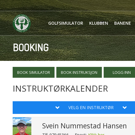
GOLFSIMULATOR
KLUBBEN
BANENE
BOOKING
BOOK SIMULATOR
BOOK INSTRUKSJON
LOGG INN
INSTRUKTØRKALENDER
VELG EN INSTRUKTØR
Svein Nummestad Hansen
Tlf: 97945366
Epost:
Klikk her