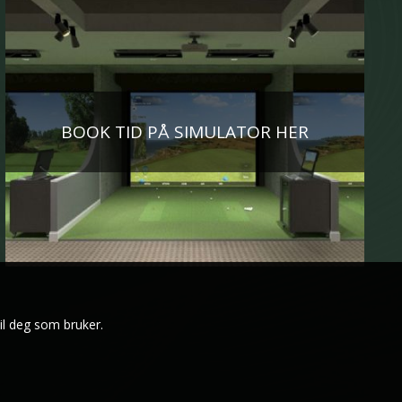
BOOK TID PÅ SIMULATOR HER
il deg som bruker.