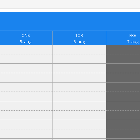
ONS
TOR
FRE
5. aug
6. aug
7. aug