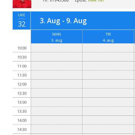
UKE
3. Aug - 9. Aug
32
MAN
TIR
3. aug
4. aug
10:00
10:30
11:00
11:30
12:00
12:30
13:00
13:30
14:00
14:30