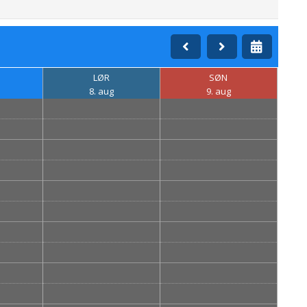
LØR
SØN
8. aug
9. aug