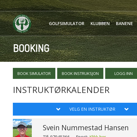
GOLFSIMULATOR
KLUBBEN
BANENE
BOOKING
BOOK SIMULATOR
BOOK INSTRUKSJON
LOGG INN
INSTRUKTØRKALENDER
VELG EN INSTRUKTØR
Svein Nummestad Hansen
Tlf: 97945366
Epost:
Klikk her