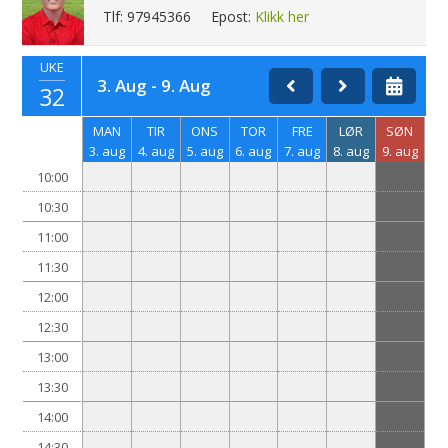
Tlf: 97945366
Epost:
Klikk her
UKE
3. Aug - 9. Aug
32
MAN
TIR
ONS
TOR
FRE
LØR
SØN
3. aug
4. aug
5. aug
6. aug
7. aug
8. aug
9. aug
10:00
10:30
11:00
11:30
12:00
12:30
13:00
13:30
14:00
14:30