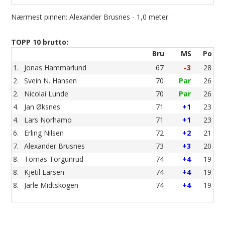
Nærmest pinnen: Alexander Brusnes - 1,0 meter
TOPP 10 brutto:
Bru
MS
Po
1.
Jonas Hammarlund
67
-3
28
2.
Svein N. Hansen
70
Par
26
2.
Nicolai Lunde
70
Par
26
4.
Jan Øksnes
71
+1
23
4.
Lars Norhamo
71
+1
23
6.
Erling Nilsen
72
+2
21
7.
Alexander Brusnes
73
+3
20
8.
Tomas Torgunrud
74
+4
19
8.
Kjetil Larsen
74
+4
19
8.
Jarle Midtskogen
74
+4
19