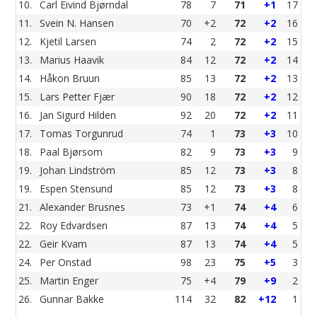
10.
Carl Eivind Bjørndal
78
7
71
+1
17
11.
Svein N. Hansen
70
+2
72
+2
16
12.
Kjetil Larsen
74
2
72
+2
15
13.
Marius Haavik
84
12
72
+2
14
14.
Håkon Bruun
85
13
72
+2
13
15.
Lars Petter Fjær
90
18
72
+2
12
16.
Jan Sigurd Hilden
92
20
72
+2
11
17.
Tomas Torgunrud
74
1
73
+3
10
18.
Paal Bjørsom
82
9
73
+3
9
19.
Johan Lindström
85
12
73
+3
8
19.
Espen Stensund
85
12
73
+3
8
21.
Alexander Brusnes
73
+1
74
+4
6
22.
Roy Edvardsen
87
13
74
+4
5
22.
Geir Kvam
87
13
74
+4
5
24.
Per Onstad
98
23
75
+5
3
25.
Martin Enger
75
+4
79
+9
2
26.
Gunnar Bakke
114
32
82
+12
1