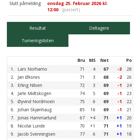
Slutt påmelding:
onsdag 25. februar 2026 kl.
12:00
(passert)
Resultat
Deltagere
Turneringslisten
Bru
MS
Net
Po
1.
Lars Norhamo
71
4
67
-3
28
2.
Jan Øksnes
71
3
68
-2
26
3.
Erling Nilsen
72
3
69
-1
24
4.
Jarle Midtskogen
74
5
69
-1
23
5.
Øyvind Nordmoen
75
6
69
-1
22
6.
Johan Skjønhaug
85
16
69
-1
21
7.
Jonas Hammarlund
67
+4
71
+1
20
8.
Nicolai Lunde
70
+1
71
+1
19
9.
Jacob Svenningsen
77
6
71
+1
18