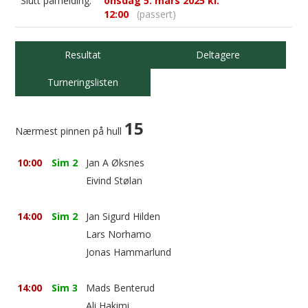
Slutt påmelding:
onsdag 5. mars 2025 kl.
12:00
(passert)
Resultat
Deltagere
Turneringslisten
15
Nærmest pinnen på hull
10:00
Sim 2
Jan A Øksnes
Eivind Stølan
14:00
Sim 2
Jan Sigurd Hilden
Lars Norhamo
Jonas Hammarlund
14:00
Sim 3
Mads Benterud
Ali Hakimi