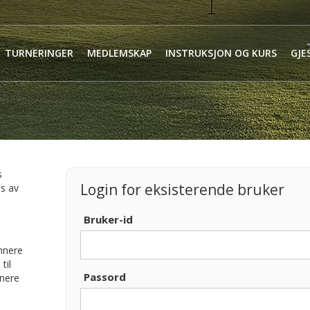
TURNERINGER
MEDLEMSKAP
INSTRUKSJON OG KURS
GJE
s
Login for eksisterende bruker
es av
Bruker-id
onnere
til
Passord
nnere