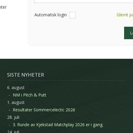
nter
Automatisk login
Glemt p
SISTE NYHETER
6. august
NM i Pitch & Putt
1. august
Resultater Sommercelectic 2026
28. juli
3. Runde av Kjekstad Matchplay 2026 er i gang.
24. juli