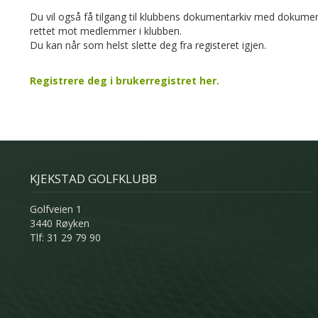
Du vil også få tilgang til klubbens dokumentarkiv med dokume
rettet mot medlemmer i klubben.
Du kan når som helst slette deg fra registeret igjen.
Registrere deg i brukerregistret her.
KJEKSTAD GOLFKLUBB
Golfveien 1
3440 Røyken
Tlf: 31 29 79 90