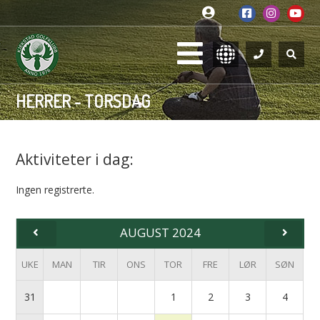
HERRER - TORSDAG
Aktiviteter i dag:
Ingen registrerte.
AUGUST 2024
UKE
MAN
TIR
ONS
TOR
FRE
LØR
SØN
31
1
2
3
4