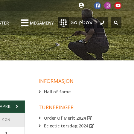
STER
MEGAMENY
INFORMASJON
Hall of fame
APRIL
TURNERINGER
Order Of Merit 2024
SØN
Eclectic torsdag 2024
1