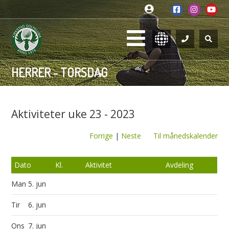
HERRER - TORSDAG
Aktiviteter uke 23 - 2023
Forrige
|
Neste
Til månedskalender
Dato
Kl.
Aktivitet
Avdeling
Man
5. jun
Tir
6. jun
Ons
7. jun