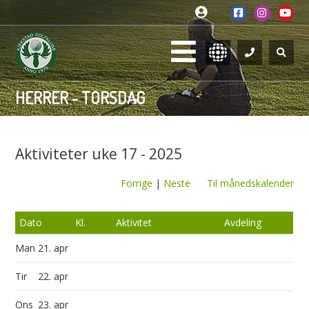
HERRER - TORSDAG
Aktiviteter uke 17 - 2025
Forrige
|
Neste
Til månedskalender
Dato
Kl.
Aktivitet
Avdeling
Man
21. apr
Tir
22. apr
Ons
23. apr