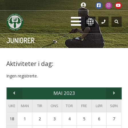
JUNIORER
Aktiviteter i dag:
Ingen registrerte.
MAI 2023
UKE
MAN
TIR
ONS
TOR
FRE
LØR
SØN
18
1
2
3
4
5
6
7