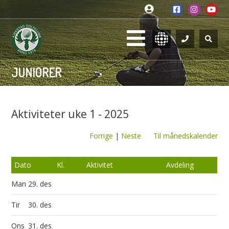
JUNIORER
Aktiviteter uke 1 - 2025
Forrige
|
Neste
Til månedskalender
Dato
Kl.
Aktivitet
Avdeling
Man
29. des
Tir
30. des
Ons
31. des