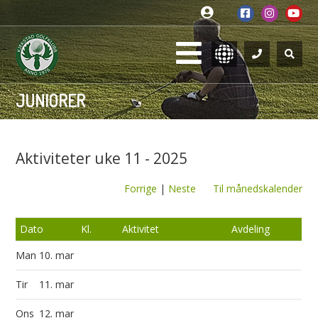
JUNIORER
Aktiviteter uke 11 - 2025
Forrige
|
Neste
Til månedskalender
Dato
Kl.
Aktivitet
Avdeling
Man
10. mar
Tir
11. mar
Ons
12. mar