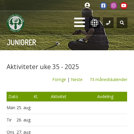
JUNIORER
Aktiviteter uke 35 - 2025
Forrige
|
Neste
Til månedskalender
Dato
Kl.
Aktivitet
Avdeling
Man
25. aug
Tir
26. aug
Ons
27. aug