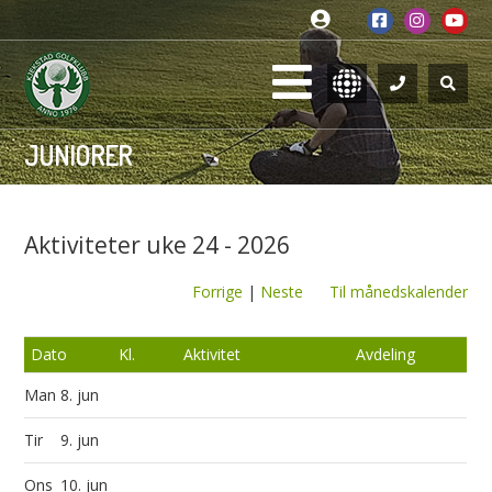
JUNIORER
Aktiviteter uke 24 - 2026
Forrige
|
Neste
Til månedskalender
Dato
Kl.
Aktivitet
Avdeling
Man
8. jun
Tir
9. jun
Ons
10. jun