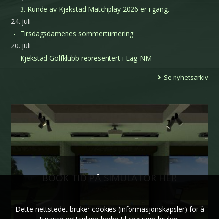
3. Runde av Kjekstad Matchplay 2026 er i gang.
24. juli
Tirsdagsdamenes sommerturnering
20. juli
Kjekstad Golfklubb representert i Lag-NM
Se nyhetsarkiv
BOOK TID PÅ SIMULATOR HER
Dette nettstedet bruker cookies (informasjonskapsler) for å
tilpasse nettsidene bedre til deg som bruker.