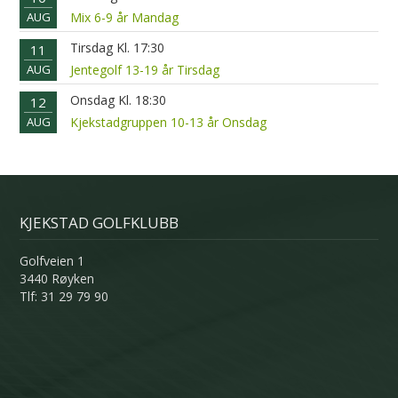
AUG
Mix 6-9 år Mandag
Tirsdag Kl. 17:30
11
AUG
Jentegolf 13-19 år Tirsdag
Onsdag Kl. 18:30
12
AUG
Kjekstadgruppen 10-13 år Onsdag
KJEKSTAD GOLFKLUBB
Golfveien 1
3440 Røyken
Tlf: 31 29 79 90