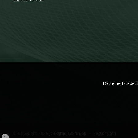
Dette nettstedet 
© Copyright 2026
Kjekstad Golfklubb
-
Personvern