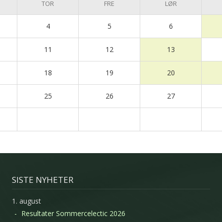
TOR
FRE
LØR
4
5
6
11
12
13
18
19
20
25
26
27
SISTE NYHETER
1. august
Resultater Sommercelectic 2026