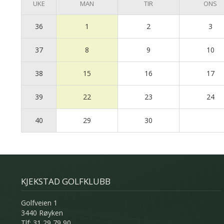
UKE
MAN
TIR
ONS
36
1
2
3
37
8
9
10
38
15
16
17
39
22
23
24
40
29
30
KJEKSTAD GOLFKLUBB
Golfveien 1
3440 Røyken
Tlf: 31 29 79 90