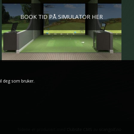
BOOK TID PÅ SIMULATOR HER
il deg som bruker.
Sidene er produsert med
Clubsite CMS
av
scangolf.no