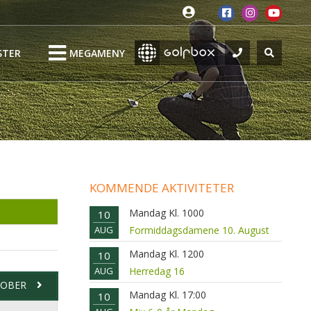
STER
MEGAMENY
KOMMENDE AKTIVITETER
Mandag Kl. 1000
10
AUG
Formiddagsdamene 10. August
Mandag Kl. 1200
10
AUG
Herredag 16
OBER
Mandag Kl. 17:00
10