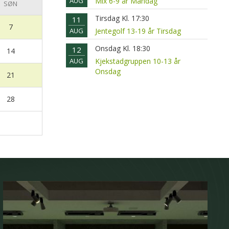
AUG
Mix 6-9 år Mandag
SØN
Tirsdag Kl. 17:30
11
7
AUG
Jentegolf 13-19 år Tirsdag
Onsdag Kl. 18:30
12
14
AUG
Kjekstadgruppen 10-13 år
Onsdag
21
28