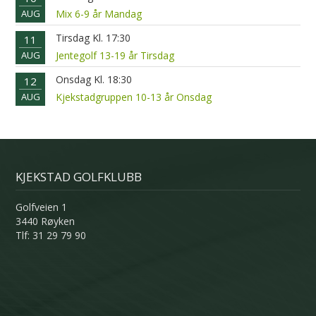
AUG
Mix 6-9 år Mandag
Tirsdag Kl. 17:30
11
AUG
Jentegolf 13-19 år Tirsdag
Onsdag Kl. 18:30
12
AUG
Kjekstadgruppen 10-13 år Onsdag
KJEKSTAD GOLFKLUBB
Golfveien 1
3440 Røyken
Tlf: 31 29 79 90