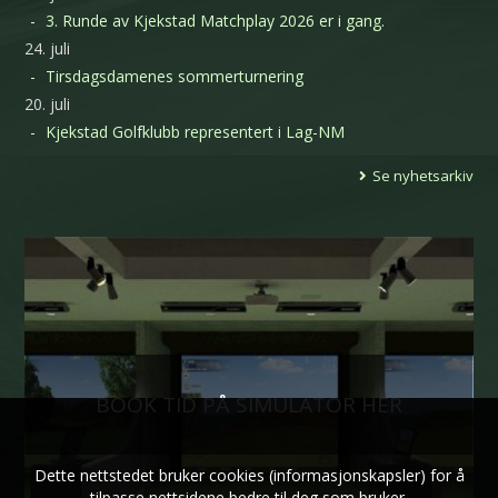
3. Runde av Kjekstad Matchplay 2026 er i gang.
24. juli
Tirsdagsdamenes sommerturnering
20. juli
Kjekstad Golfklubb representert i Lag-NM
Se nyhetsarkiv
BOOK TID PÅ SIMULATOR HER
Dette nettstedet bruker cookies (informasjonskapsler) for å
tilpasse nettsidene bedre til deg som bruker.