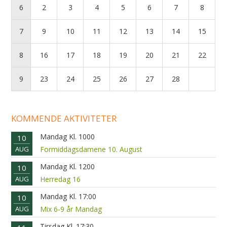
6
2
3
4
5
6
7
8
7
9
10
11
12
13
14
15
8
16
17
18
19
20
21
22
9
23
24
25
26
27
28
KOMMENDE AKTIVITETER
Mandag Kl. 1000
10
AUG
Formiddagsdamene 10. August
Mandag Kl. 1200
10
AUG
Herredag 16
Mandag Kl. 17:00
10
AUG
Mix 6-9 år Mandag
Tirsdag Kl. 17:30