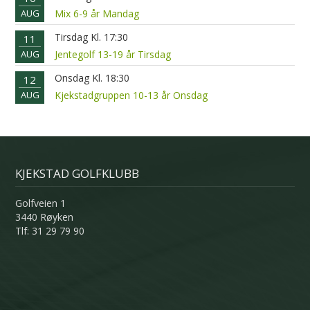
AUG
Mix 6-9 år Mandag
Tirsdag Kl. 17:30
11
AUG
Jentegolf 13-19 år Tirsdag
Onsdag Kl. 18:30
12
AUG
Kjekstadgruppen 10-13 år Onsdag
KJEKSTAD GOLFKLUBB
Golfveien 1
3440 Røyken
Tlf: 31 29 79 90