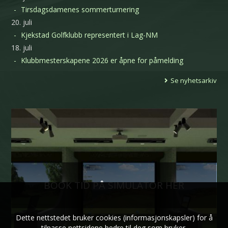
Tirsdagsdamenes sommerturnering
20. juli
Kjekstad Golfklubb representert i Lag-NM
18. juli
Klubbmesterskapene 2026 er åpne for påmelding
Se nyhetsarkiv
BOOK TID PÅ SIMULATOR HER
Dette nettstedet bruker cookies (informasjonskapsler) for å
tilpasse nettsidene bedre til deg som bruker.