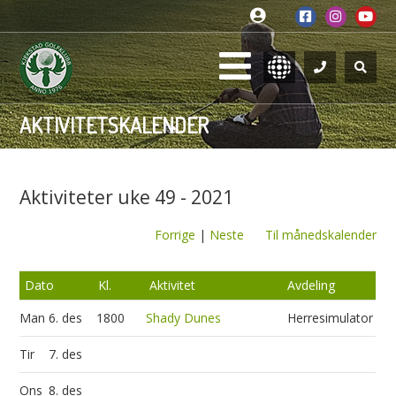
AKTIVITETSKALENDER
Aktiviteter uke 49 - 2021
Forrige
|
Neste
Til månedskalender
Dato
Kl.
Aktivitet
Avdeling
Man
6. des
1800
Shady Dunes
Herresimulator
Tir
7. des
Ons
8. des