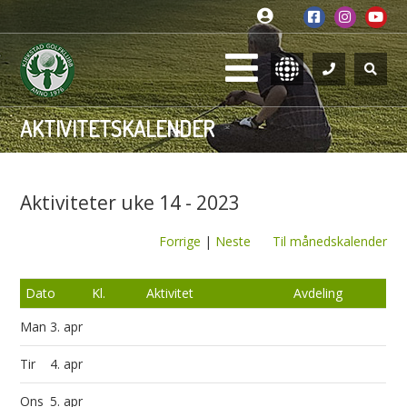
AKTIVITETSKALENDER
Aktiviteter uke 14 - 2023
Forrige
|
Neste
Til månedskalender
Dato
Kl.
Aktivitet
Avdeling
Man
3. apr
Tir
4. apr
Ons
5. apr