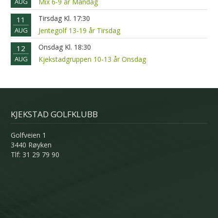
AUG
Mix 6-9 år Mandag
Tirsdag Kl. 17:30
11
AUG
Jentegolf 13-19 år Tirsdag
Onsdag Kl. 18:30
12
AUG
Kjekstadgruppen 10-13 år Onsdag
KJEKSTAD GOLFKLUBB
Golfveien 1
3440 Røyken
Tlf: 31 29 79 90