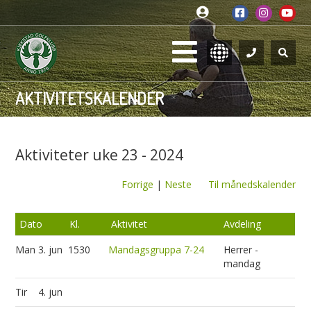
AKTIVITETSKALENDER
Aktiviteter uke 23 - 2024
Forrige
|
Neste
Til månedskalender
Dato
Kl.
Aktivitet
Avdeling
Man
3. jun
1530
Mandagsgruppa 7-24
Herrer -
mandag
Tir
4. jun