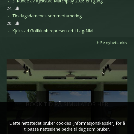
3. Runde av Kjekstad Matchplay 2026 er i gang.
24. juli
Tirsdagsdamenes sommerturnering
20. juli
Kjekstad Golfklubb representert i Lag-NM
Se nyhetsarkiv
BOOK TID PÅ SIMULATOR HER
Dette nettstedet bruker cookies (informasjonskapsler) for å
tilpasse nettsidene bedre til deg som bruker.