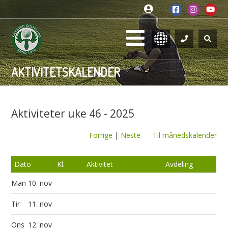
AKTIVITETSKALENDER
Aktiviteter uke 46 - 2025
Forrige
|
Neste
Til månedskalender
Dato
Kl.
Aktivitet
Avdeling
Man
10. nov
Tir
11. nov
Ons
12. nov