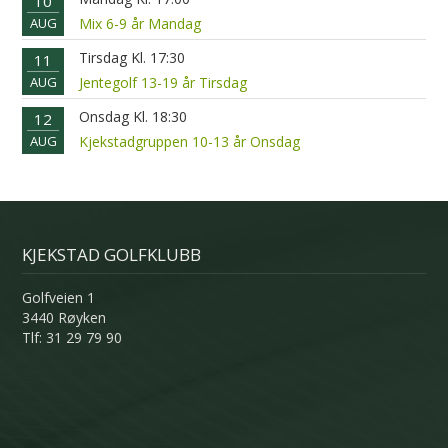
10
AUG
Mix 6-9 år Mandag
Tirsdag Kl. 17:30
11
AUG
Jentegolf 13-19 år Tirsdag
Onsdag Kl. 18:30
12
AUG
Kjekstadgruppen 10-13 år Onsdag
KJEKSTAD GOLFKLUBB
Golfveien 1
3440 Røyken
Tlf: 31 29 79 90