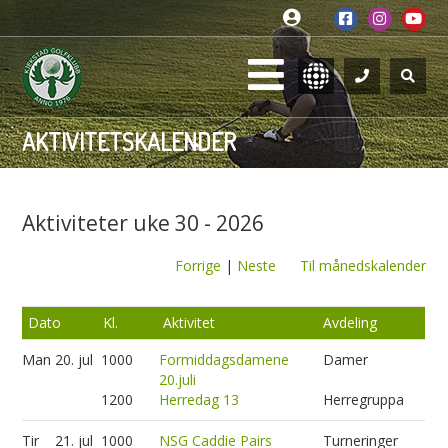
AKTIVITETSKALENDER
Aktiviteter uke 30 - 2026
Forrige
|
Neste
Til månedskalender
Dato
Kl.
Aktivitet
Avdeling
Man
20. jul
1000
Formiddagsdamene
Damer
20.juli
1200
Herredag 13
Herregruppa
Tir
21. jul
1000
NSG Caddie Pairs
Turneringer