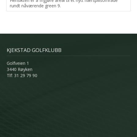
Hensikten er å frigjøre areal til et nytt nærspillsområde
rundt nåværende green 9.
KJEKSTAD GOLFKLUBB
Golfveien 1
3440 Røyken
Tlf: 31 29 79 90