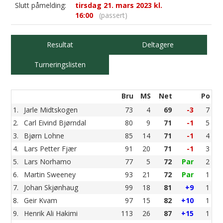
Slutt påmelding:
tirsdag 21. mars 2023 kl.
16:00
(passert)
Resultat
Deltagere
Turneringslisten
Bru
MS
Net
Po
1.
Jarle Midtskogen
73
4
69
-3
7
2.
Carl Eivind Bjørndal
80
9
71
-1
5
3.
Bjørn Lohne
85
14
71
-1
4
4.
Lars Petter Fjær
91
20
71
-1
3
5.
Lars Norhamo
77
5
72
Par
2
6.
Martin Sweeney
93
21
72
Par
1
7.
Johan Skjønhaug
99
18
81
+9
1
8.
Geir Kvam
97
15
82
+10
1
9.
Henrik Ali Hakimi
113
26
87
+15
1