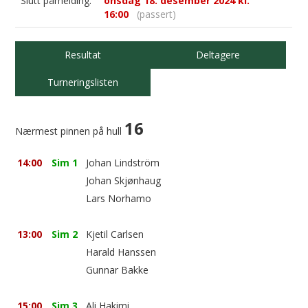
Slutt påmelding:
onsdag 18. desember 2024 kl.
16:00
(passert)
Resultat
Deltagere
Turneringslisten
16
Nærmest pinnen på hull
14:00
Sim 1
Johan Lindström
Johan Skjønhaug
Lars Norhamo
13:00
Sim 2
Kjetil Carlsen
Harald Hanssen
Gunnar Bakke
15:00
Sim 3
Ali Hakimi