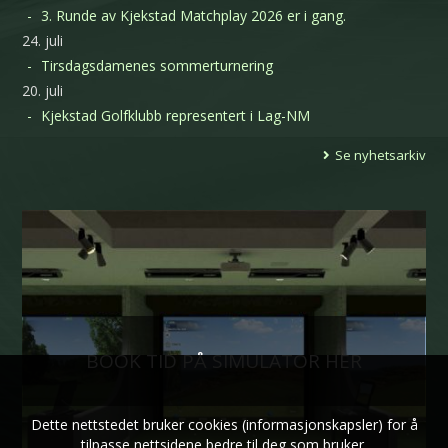
3. Runde av Kjekstad Matchplay 2026 er i gang.
24. juli
Tirsdagsdamenes sommerturnering
20. juli
Kjekstad Golfklubb representert i Lag-NM
Se nyhetsarkiv
BOOK TID PÅ SIMULATOR HER
Dette nettstedet bruker cookies (informasjonskapsler) for å
tilpasse nettsidene bedre til deg som bruker.