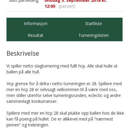
Slutt påmelding:
onsdag 5. september 2018 kl.
12:00
(passert)
Informasjon
Startliste
Resultat
Turneringslisten
Beskrivelse
Vi spiller netto slagturnering med fullt hcp. Alle skal hulle ut
ballen på alle hull.
Hcp grense for å delta i netto turneringen er 28. Spillere med
mer en hcp 28 er selvsagt velkommen til å være med oss,
men stiller utenfor selve turneringsrunden, eclectic og andre
sammenlagt konkurranser.
Spillere med mer en hcp 28 skal plukke opp ballen hvis de ikke
kan få poeng på hullet. De er allikevel med på ”nærmest
pinnen” og trekningen.