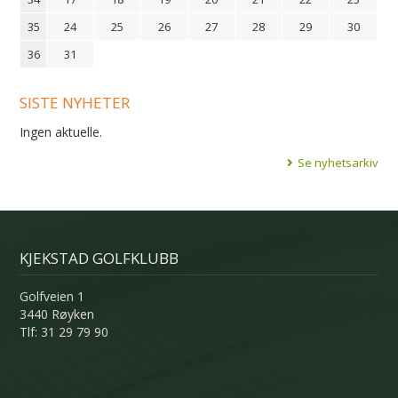
35
24
25
26
27
28
29
30
36
31
SISTE NYHETER
Ingen aktuelle.
Se nyhetsarkiv
KJEKSTAD GOLFKLUBB
Golfveien 1
3440 Røyken
Tlf: 31 29 79 90