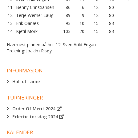
11
Benny Christiansen
86
6
12
80
12
Terje Werner Laug
89
9
12
80
13
Erik Oanæs
93
10
15
83
14
Kjetil Mork
103
20
15
83
Nærmest pinnen på hull 12: Sven Arild Engan
Trekning: Joakim Risøy
INFORMASJON
Hall of fame
TURNERINGER
Order Of Merit 2024
Eclectic torsdag 2024
KALENDER