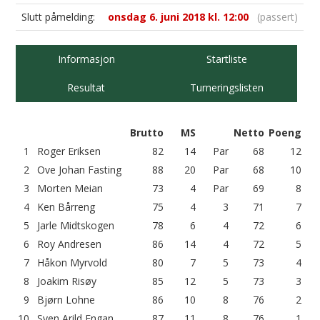
Slutt påmelding:
onsdag 6. juni 2018 kl. 12:00
(passert)
Informasjon
Startliste
Resultat
Turneringslisten
Brutto
MS
Netto
Poeng
1
Roger Eriksen
82
14
Par
68
12
2
Ove Johan Fasting
88
20
Par
68
10
3
Morten Meian
73
4
Par
69
8
4
Ken Bårreng
75
4
3
71
7
5
Jarle Midtskogen
78
6
4
72
6
6
Roy Andresen
86
14
4
72
5
7
Håkon Myrvold
80
7
5
73
4
8
Joakim Risøy
85
12
5
73
3
9
Bjørn Lohne
86
10
8
76
2
10
Sven Arild Engan
87
11
8
76
1