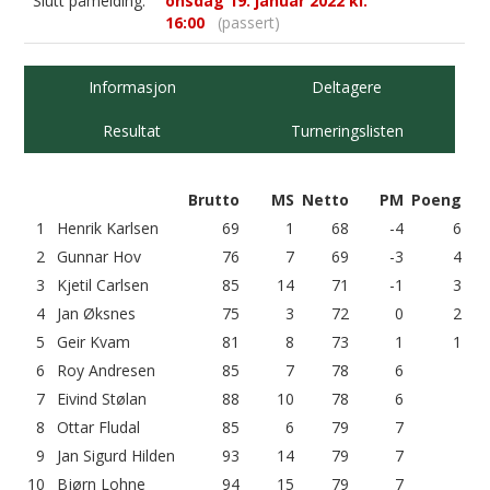
Slutt påmelding:
onsdag 19. januar 2022 kl.
16:00
(passert)
Informasjon
Deltagere
Resultat
Turneringslisten
Brutto
MS
Netto
PM
Poeng
1
Henrik Karlsen
69
1
68
-4
6
2
Gunnar Hov
76
7
69
-3
4
3
Kjetil Carlsen
85
14
71
-1
3
4
Jan Øksnes
75
3
72
0
2
5
Geir Kvam
81
8
73
1
1
6
Roy Andresen
85
7
78
6
7
Eivind Stølan
88
10
78
6
8
Ottar Fludal
85
6
79
7
9
Jan Sigurd Hilden
93
14
79
7
10
Bjørn Lohne
94
15
79
7