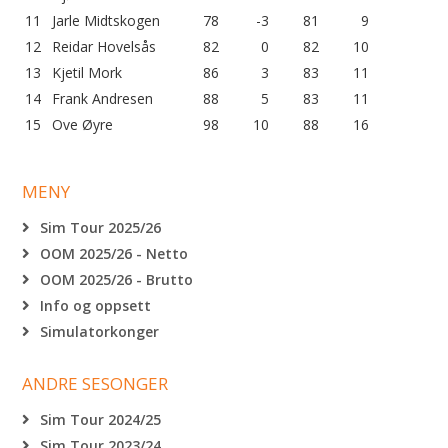
11
Jarle Midtskogen
78
-3
81
9
12
Reidar Hovelsås
82
0
82
10
13
Kjetil Mork
86
3
83
11
14
Frank Andresen
88
5
83
11
15
Ove Øyre
98
10
88
16
MENY
Sim Tour 2025/26
OOM 2025/26 - Netto
OOM 2025/26 - Brutto
Info og oppsett
Simulatorkonger
ANDRE SESONGER
Sim Tour 2024/25
Sim Tour 2023/24