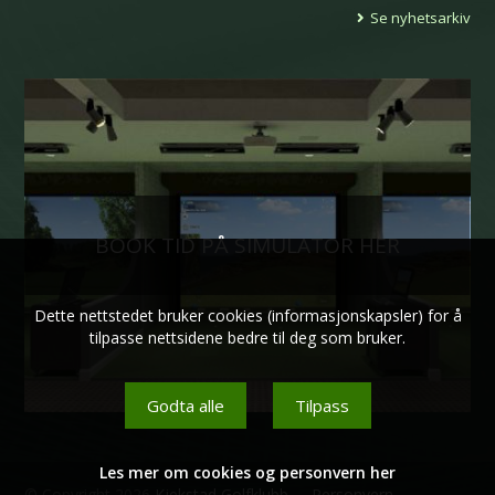
Se nyhetsarkiv
BOOK TID PÅ SIMULATOR HER
Dette nettstedet bruker cookies (informasjonskapsler) for å
tilpasse nettsidene bedre til deg som bruker.
Godta alle
Tilpass
Les mer om cookies og personvern her
© Copyright 2026
Kjekstad Golfklubb
-
Personvern