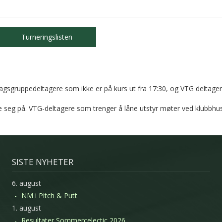
Turneringslisten
sgruppedeltagere som ikke er på kurs ut fra 17:30, og VTG deltagern
e seg på. VTG-deltagere som trenger å låne utstyr møter ved klubbhu
SISTE NYHETER
6. august
NM i Pitch & Putt
1. august
Resultater Sommercelectic 2026