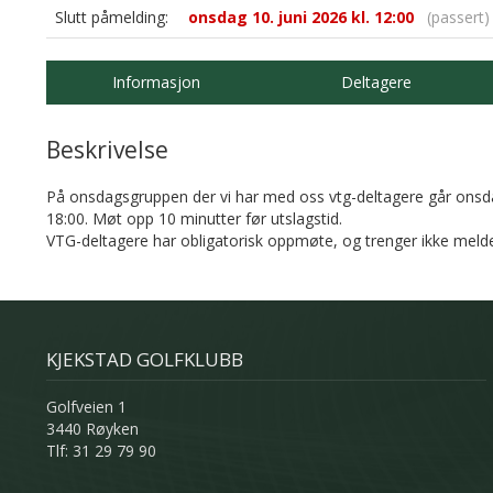
Slutt påmelding:
onsdag 10. juni 2026 kl. 12:00
(passert)
Informasjon
Deltagere
Beskrivelse
På onsdagsgruppen der vi har med oss vtg-deltagere går onsdag
18:00. Møt opp 10 minutter før utslagstid.
VTG-deltagere har obligatorisk oppmøte, og trenger ikke meld
KJEKSTAD GOLFKLUBB
Golfveien 1
3440 Røyken
Tlf: 31 29 79 90