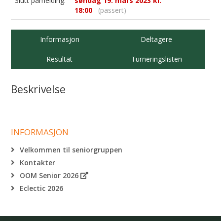
Slutt påmelding:
søndag 19. mars 2023 kl.
18:00
(passert)
Informasjon
Deltagere
Resultat
Turneringslisten
Beskrivelse
INFORMASJON
Velkommen til seniorgruppen
Kontakter
OOM Senior 2026
Eclectic 2026