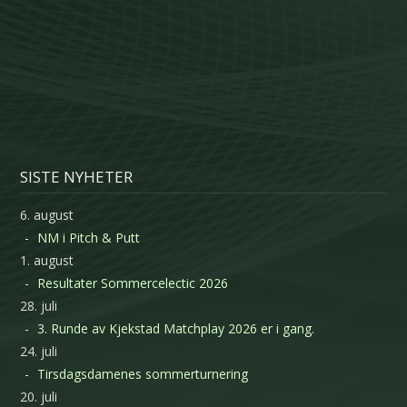
SISTE NYHETER
6. august
NM i Pitch & Putt
1. august
Resultater Sommercelectic 2026
28. juli
3. Runde av Kjekstad Matchplay 2026 er i gang.
24. juli
Tirsdagsdamenes sommerturnering
20. juli