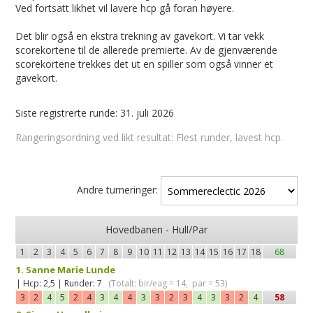
Ved fortsatt likhet vil lavere hcp gå foran høyere.
Det blir også en ekstra trekning av gavekort. Vi tar vekk
scorekortene til de allerede premierte. Av de gjenværende
scorekortene trekkes det ut en spiller som også vinner et
gavekort.
Siste registrerte runde: 31. juli 2026
Rangeringsordning ved likt resultat: Flest runder, lavest hcp.
Andre turneringer:
Hovedbanen - Hull/Par
1
2
3
4
5
6
7
8
9
10
11
12
13
14
15
16
17
18
68
1. Sanne Marie Lunde
| Hcp: 2,5 | Runder: 7
(Totalt: bir/eag = 14, par = 53)
3
2
4
5
2
4
3
4
4
3
3
2
3
4
3
3
2
4
58