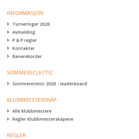
INFORMASJON
Turneringer 2026
Avmelding
P & P regler
Kontakter
Banerekorder
SOMMERECLECTIC
Sommerecletic 2026 - leaderboard
KLUBBMESTERSKAP
Alle klubbmestere
Regler Klubbmesterskapene
REGLER