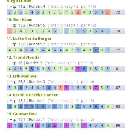
9. Egil Lunde
| Hcp: 11,2 | Runder: 4
(Totalt: bir/eag = 2, par = 16)
5
3
5
5
4
6
3
4
5
3
4
3
3
4
3
5
4
3
72
10. Geir Kvam
| Hcp: 18,2 | Runder: 5
(Totalt: bir/eag = 1, par = 12)
3
3
4
5
3
5
3
4
6
3
5
3
5
5
3
5
4
5
74
11. Lotte Carita Berger
| Hcp: 13,8 | Runder: 7
(Totalt: bir/eag = 0, par = 22)
4
3
4
6
4
5
4
4
6
4
4
3
5
4
3
6
3
5
77
12. Trond Nondal
| Hcp: 15 | Runder: 2
(Totalt: bir/eag = 0, par = 10)
4
4
5
5
5
6
3
5
5
3
4
3
7
6
3
5
3
5
81
13. Erik Mellbye
| Hcp: 25,8 | Runder: 3
(Totalt: bir/eag = 1, par = 4)
5
3
6
6
4
6
4
6
6
2
7
4
5
5
3
7
3
5
87
14. Pernille Brekke Hansen
| Hcp: 18,1 | Runder: 1
(Totalt: bir/eag = 0, par = 3)
6
3
6
7
5
7
5
5
7
4
5
3
6
5
4
6
4
4
92
15. Gunnar Hov
| Hcp: 16,1 | Runder: 1
(Totalt: bir/eag = 0, par = 2)
7
4
6
6
4
8
4
6
8
4
7
4
4
7
4
5
4
4
96