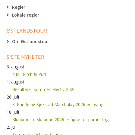
Regler
Lokale regler
ØSTLANDSTOUR
Om Østlandstour
SISTE NYHETER
6. august
NM i Pitch & Putt
1. august
Resultater Sommercelectic 2026
28. juli
3. Runde av Kjekstad Matchplay 2026 er i gang.
18. juli
Klubbmesterskapene 2026 er åpne for påmelding
2. juli
Sommereclectic er i gang