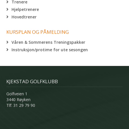
Trenere
Hjelpetrenere
Hovedtrener
KURSPLAN OG PÅMELDING
Våren & Sommerens Treningspakker
Instruksjon/protime for ute sesongen
KJEKSTAD GOLFKLUBB
Golfveien 1
3440 Røyken
Tlf: 31 29 79 90