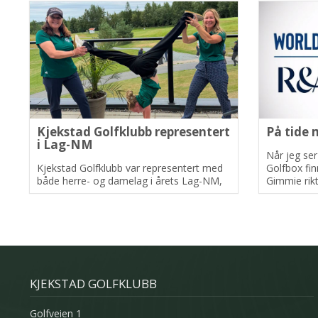
Kjekstad Golfklubb representert
På tide 
i Lag-NM
Når jeg ser
Kjekstad Golfklubb var representert med
Golfbox fin
både herre- og damelag i årets Lag-NM,
Gimmie rikt
hvor begge lagene kjempet godt
gjennom en værpreget helg.
KJEKSTAD GOLFKLUBB
Golfveien 1