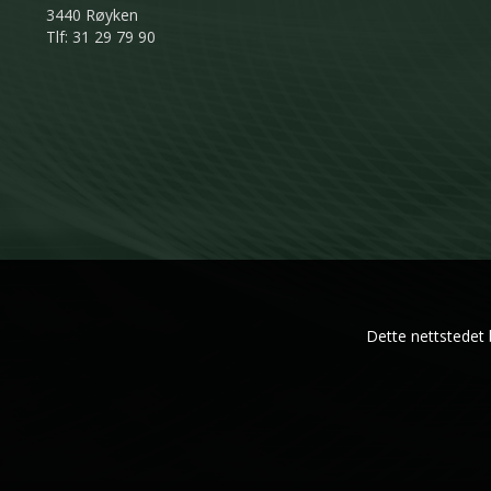
3440 Røyken
Tlf: 31 29 79 90
Dette nettstedet 