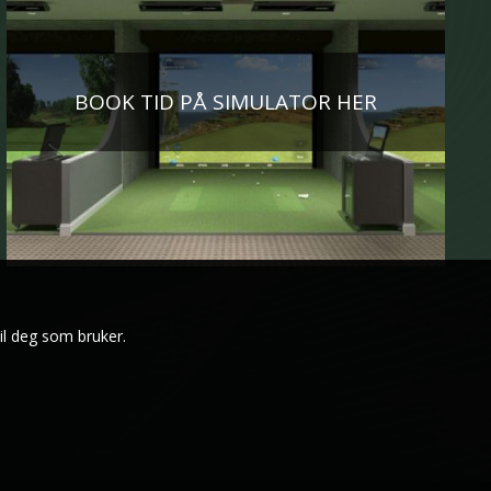
BOOK TID PÅ SIMULATOR HER
il deg som bruker.