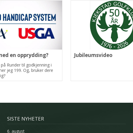
med en opprydding?
Jubileumsvideo
 på Runder til godkjenning i
ner jeg 199. Og, bruker dere
ig?
SISTE NYHETER
6. august